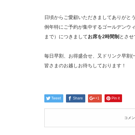
日頃からご愛顧いただきましてありがと
例年特にご予約が集中するゴールデンウィー
まで）につきまして
お席を2時間制
とさせ
毎日早割、お得盛合せ、又ドリンク早割(
皆さまのお越しお待ちしております！
Tweet
Share
+1
Pin it
コメン